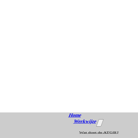
Home
Werkwijze
Wat doet de ATGB?