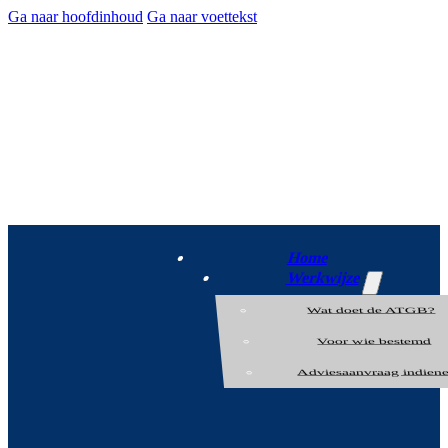
Ga naar hoofdinhoud
Ga naar voettekst
Home
Werkwijze
Wat doet de ATGB?
Voor wie bestemd
Adviesaanvraag indien