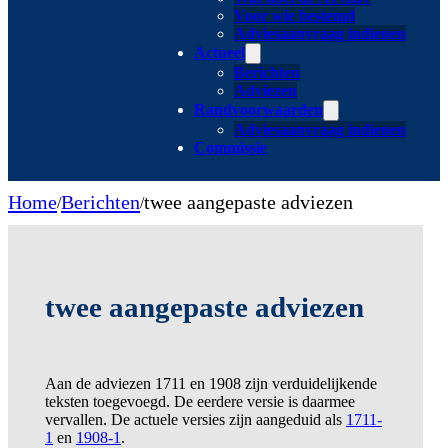
Voor wie bestemd
Adviesaanvraag indienen
Actueel
Berichten
Adviezen
Randvoorwaarden
Adviesaanvraag indienen
Commissie
Home
Berichten
twee aangepaste adviezen
/
/
twee aangepaste adviezen
Aan de adviezen 1711 en 1908 zijn verduidelijkende
teksten toegevoegd. De eerdere versie is daarmee
vervallen. De actuele versies zijn aangeduid als
1711-
1
en
1908-1
.