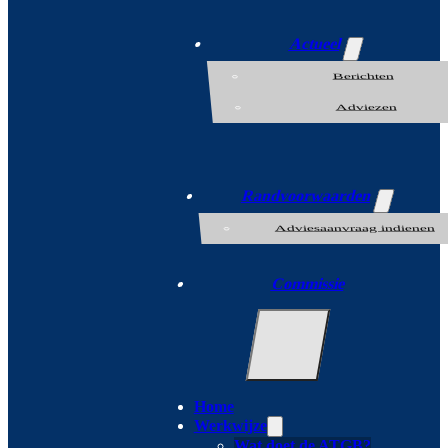
Actueel
Berichten
Adviezen
Randvoorwaarden
Adviesaanvraag indienen
Commissie
Home
Werkwijze
Wat doet de ATGB?