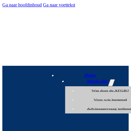
Ga naar hoofdinhoud
Ga naar voettekst
Home
Werkwijze
Wat doet de ATGB?
Voor wie bestemd
Adviesaanvraag indien