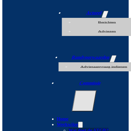
Actueel
Berichten
Adviezen
Randvoorwaarden
Adviesaanvraag indienen
Commissie
Home
Werkwijze
Wat doet de ATGB?