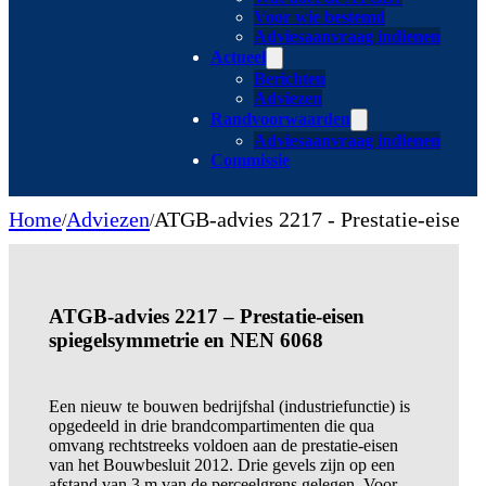
Voor wie bestemd
Adviesaanvraag indienen
Actueel
Berichten
Adviezen
Randvoorwaarden
Adviesaanvraag indienen
Commissie
Home
Adviezen
ATGB-advies 2217 - Prestatie-eisen
/
/
ATGB-advies 2217 – Prestatie-eisen
spiegelsymmetrie en NEN 6068
Een nieuw te bouwen bedrijfshal (industriefunctie) is
opgedeeld in drie brandcompartimenten die qua
omvang rechtstreeks voldoen aan de prestatie-eisen
van het Bouwbesluit 2012. Drie gevels zijn op een
afstand van 3 m van de perceelgrens gelegen. Voor