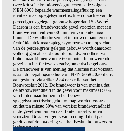
twee kritische brandoverslagtrajecten is de volgens
NEN 6068 bepaalde warmtestralingsflux op een
identiek maar spiegelsymmetrisch ten opzichte van de
2
perceelgrens gelegen gebouw hoger dan 15 kW/m
.
Daarom is een brandwerende gevel voorzien met een
brandwerendheid van 60 minuten van buiten naar
binnen. De wbdbo tussen het te bouwen pand en een
fictief identiek maar spiegelsymmetrisch ten opzichte
van de perceelgrens gelegen gebouw wordt daardoor
volledig gerealiseerd door de brandwerendheid van
buiten naar binnen van de 60 minuten brandwerende
gevel van het fictieve spiegelsymmetrische gebouw.
De brandweer is van mening dat hiermee niet voldaan
is aan de bepalingsmethode uit NEN 6068:2020 die is
aangestuurd via artikel 2.84 eerste lid van het
Bouwbesluit 2012. De brandweer is van mening dat
de brandwerendheid in de gevel voor maximaal 50%
van buiten naar binnen in het fictieve
spiegelsymmetrische gebouw mag worden voorzien
en dat ten minste 50% van vereiste brandwerendheid
in de gevel van binnen naar buiten moet worden
voorzien. De aanvrager is van mening dat dit pas
geldt vanaf de invoering van het Besluit bouwwerken
leefomgeving.